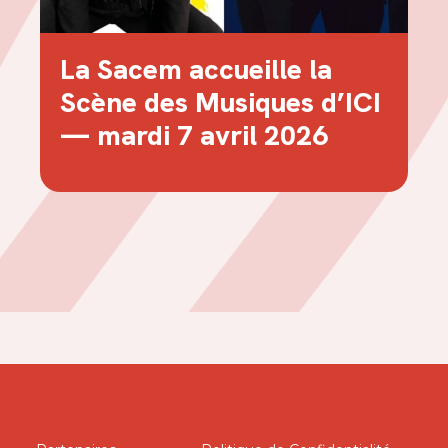
La Sacem accueille la
Scène des Musiques d’ICI
— mardi 7 avril 2026