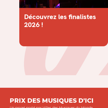
Découvrez les finalistes
2026 !
PRIX DES MUSIQUES D'ICI
Un projet porté par
Villes des Musiques du Monde