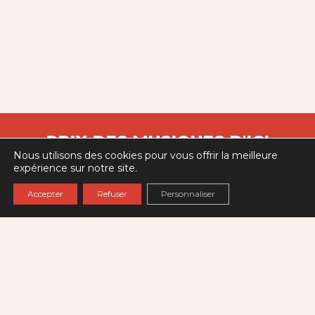
PRIX DES MUSIQUES D'ICI
Nous utilisons des cookies pour vous offrir la meilleure
Un projet porté par
Villes des Musiques du Monde
expérience sur notre site.
Accepter
Refuser
Personnaliser
174 avenue Jean Jaurès - 93300 Aubervilliers
Partenaires
Contact
Politique de Confidentialité
Mentions Légales